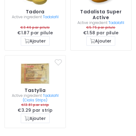
Tadora
Tadalista Super
Active ingredient
Tadalafil
Active
Active ingredient
Tadalafil
€3.46 par pilule
€5.75 par pilule
€1.87 par pilule
€1.58 par pilule
Ajouter
Ajouter
Tastylia
Active ingredient
Tadalafil
(Cialis Strips)
€13.81 par strip
€3.29 par strip
Ajouter