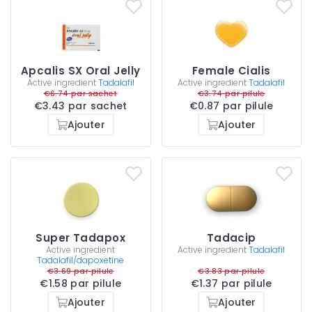
Apcalis SX Oral Jelly
Female Cialis
Active ingredient
Tadalafil
Active ingredient
Tadalafil
€6.74 par sachet
€3.74 par pilule
€3.43 par sachet
€0.87 par pilule
Ajouter
Ajouter
Super Tadapox
Tadacip
Active ingredient
Active ingredient
Tadalafil
Tadalafil/dapoxetine
€3.69 par pilule
€3.83 par pilule
€1.58 par pilule
€1.37 par pilule
Ajouter
Ajouter