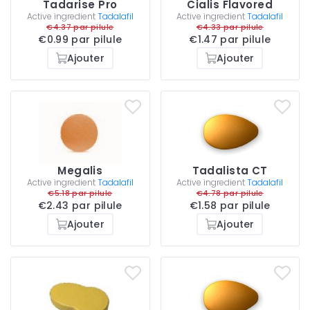
Tadarise Pro
Cialis Flavored
Active ingredient
Tadalafil
Active ingredient
Tadalafil
€4.37 par pilule
€4.33 par pilule
€0.99 par pilule
€1.47 par pilule
Ajouter
Ajouter
Megalis
Tadalista CT
Active ingredient
Tadalafil
Active ingredient
Tadalafil
€5.18 par pilule
€4.78 par pilule
€2.43 par pilule
€1.58 par pilule
Ajouter
Ajouter