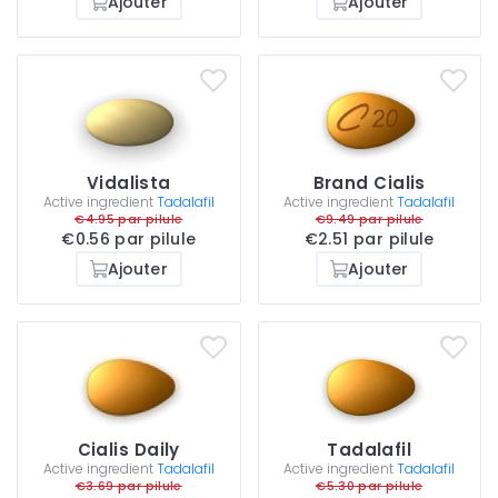
Ajouter
Ajouter
Vidalista
Brand Cialis
Active ingredient
Tadalafil
Active ingredient
Tadalafil
€4.95 par pilule
€9.49 par pilule
€0.56 par pilule
€2.51 par pilule
Ajouter
Ajouter
Cialis Daily
Tadalafil
Active ingredient
Tadalafil
Active ingredient
Tadalafil
€3.69 par pilule
€5.30 par pilule