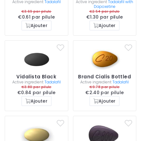
Active ingredient
Tadalafil
Active ingredient
Tadalafil with
Dapoxetine
€3.69 par pilule
€2.54 par pilule
€0.61 par pilule
€1.30 par pilule
Ajouter
Ajouter
Vidalista Black
Brand Cialis Bottled
Active ingredient
Tadalafil
Active ingredient
Tadalafil
€3.80 par pilule
€9.78 par pilule
€0.84 par pilule
€2.40 par pilule
Ajouter
Ajouter