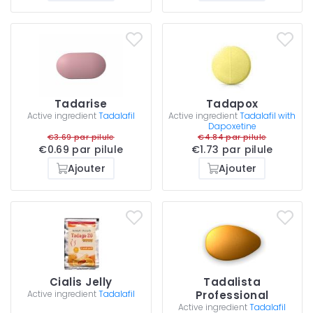
Tadarise
Tadapox
Active ingredient
Tadalafil
Active ingredient
Tadalafil with
Dapoxetine
€3.69 par pilule
€4.84 par pilule
€0.69 par pilule
€1.73 par pilule
Ajouter
Ajouter
Cialis Jelly
Tadalista
Active ingredient
Tadalafil
Professional
Active ingredient
Tadalafil