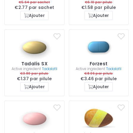
€5.64 par sachet
€6.10 par pilule
€2.77 par sachet
€1.58 par pilule
Ajouter
Ajouter
Tadalis SX
Forzest
Active ingredient
Tadalafil
Active ingredient
Tadalafil
€3.80 par pilule
€8.06 par pilule
€1.37 par pilule
€3.46 par pilule
Ajouter
Ajouter