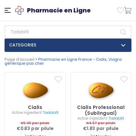
Pharmacie en Ligne
CATEGORIES
Page d'accueil
>
Pharmacie en Ligne France - Cialis, Viagra
générique pas cher
Cialis
Cialis Professional
Active ingredient
Tadalafil
(Sublingual)
Active ingredient
Tadalafil
€5.30 par pilule
€4.57 par pilule
€0.83 par pilule
€1.83 par pilule