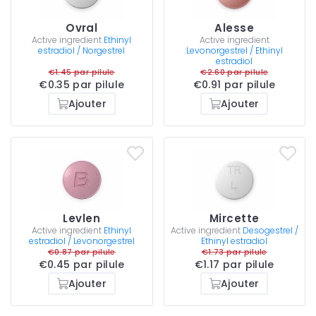
Ovral
Alesse
Active ingredient
Ethinyl
Active ingredient
estradiol / Norgestrel
Levonorgestrel / Ethinyl
estradiol
€1.45 par pilule
€2.60 par pilule
€0.35 par pilule
€0.91 par pilule
Ajouter
Ajouter
Levlen
Mircette
Active ingredient
Ethinyl
Active ingredient
Desogestrel /
estradiol / Levonorgestrel
Ethinyl estradiol
€0.87 par pilule
€1.73 par pilule
€0.45 par pilule
€1.17 par pilule
Ajouter
Ajouter