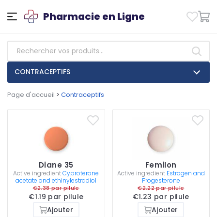
Pharmacie en Ligne
CONTRACEPTIFS
Page d'accueil
>
Contraceptifs
Diane 35
Femilon
Active ingredient
Cyproterone
Active ingredient
Estrogen and
acetate and ethinylestradiol
Progesterone
€2.38 par pilule
€2.22 par pilule
€1.19 par pilule
€1.23 par pilule
Ajouter
Ajouter