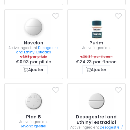
Novelon
Purim
Active ingredient
Desogestrel
Active ingredient
and Ethinyl Estradiol
€1.93 par pilule
€36.34 par flacon
€0.93 par pilule
€24.23 par flacon
Ajouter
Ajouter
Plan B
Desogestrel and
Active ingredient
Ethinyl estradiol
Levonorgestrel
Active ingredient
Desogestrel /