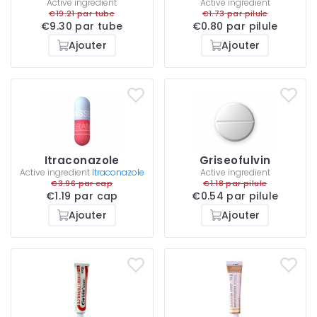
Active ingredient
Active ingredient
€19.21 par tube
€1.73 par pilule
€9.30 par tube
€0.80 par pilule
Ajouter
Ajouter
Itraconazole
Griseofulvin
Active ingredient
Itraconazole
Active ingredient
€3.96 par cap
€1.18 par pilule
€1.19 par cap
€0.54 par pilule
Ajouter
Ajouter