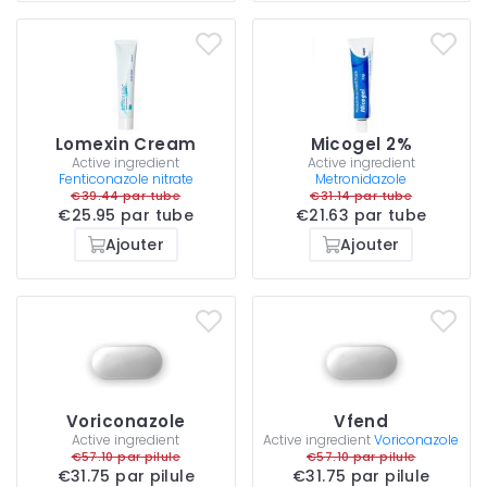
Lomexin Cream
Micogel 2%
Active ingredient
Active ingredient
Fenticonazole nitrate
Metronidazole
€39.44 par tube
€31.14 par tube
€25.95 par tube
€21.63 par tube
Ajouter
Ajouter
Voriconazole
Vfend
Active ingredient
Active ingredient
Voriconazole
€57.10 par pilule
€57.10 par pilule
€31.75 par pilule
€31.75 par pilule