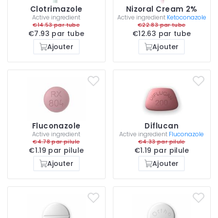
Clotrimazole
Nizoral Cream 2%
Active ingredient
Active ingredient
Ketoconazole
€14.53 par tube
€22.83 par tube
€7.93 par tube
€12.63 par tube
Ajouter
Ajouter
Fluconazole
Diflucan
Active ingredient
Active ingredient
Fluconazole
€4.78 par pilule
€4.33 par pilule
€1.19 par pilule
€1.19 par pilule
Ajouter
Ajouter