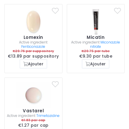
Lomexin
Micatin
Active ingredient
Active ingredient
Miconazole
Fenticonazole
nitrate
€20.76 par suppository
€20.75 par tube
€13.89 par suppository
€9.30 par tube
Ajouter
Ajouter
Vastarel
Active ingredient
Trimetazidine
€1.83 par cap
€1.27 par cap