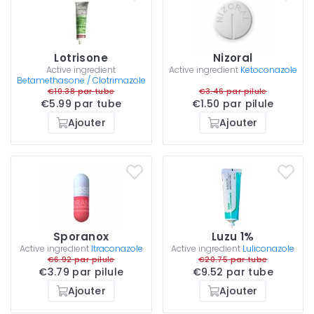
Lotrisone
Nizoral
Active ingredient
Active ingredient
Ketoconazole
Betamethasone / Clotrimazole
€10.38 par tube
€3.46 par pilule
€5.99 par tube
€1.50 par pilule
Ajouter
Ajouter
Sporanox
Luzu 1%
Active ingredient
Itraconazole
Active ingredient
Luliconazole
€6.92 par pilule
€20.75 par tube
€3.79 par pilule
€9.52 par tube
Ajouter
Ajouter