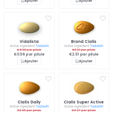
Ajouter
Ajouter
Vidalista
Brand Cialis
Active ingredient
Tadalafil
Active ingredient
Tadalafil
€4.96 par pilule
€9.51 par pilule
€0.56 par pilule
€2.51 par pilule
Ajouter
Ajouter
Cialis Daily
Cialis Super Active
Active ingredient
Tadalafil
Active ingredient
Tadalafil
€3.69 par pilule
€4.27 par pilule