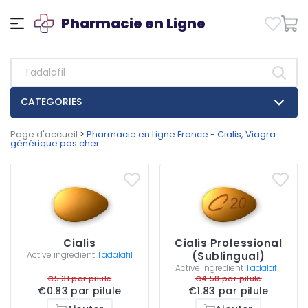
Pharmacie en Ligne
CATEGORIES
Page d'accueil
>
Pharmacie en Ligne France - Cialis, Viagra
générique pas cher
Cialis
Cialis Professional
Active ingredient
Tadalafil
(Sublingual)
Active ingredient
Tadalafil
€5.31 par pilule
€4.58 par pilule
€0.83 par pilule
€1.83 par pilule