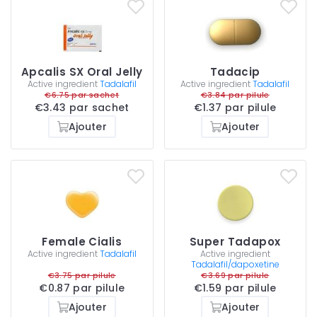
Apcalis SX Oral Jelly
Tadacip
Active ingredient
Tadalafil
Active ingredient
Tadalafil
€6.75 par sachet
€3.84 par pilule
€3.43 par sachet
€1.37 par pilule
Ajouter
Ajouter
Female Cialis
Super Tadapox
Active ingredient
Tadalafil
Active ingredient
Tadalafil/dapoxetine
€3.75 par pilule
€3.69 par pilule
€0.87 par pilule
€1.59 par pilule
Ajouter
Ajouter