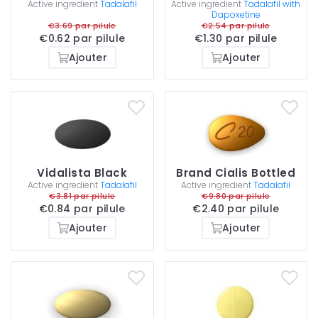
Active ingredient
Tadalafil
Active ingredient
Tadalafil with
Dapoxetine
€3.69 par pilule
€2.54 par pilule
€0.62 par pilule
€1.30 par pilule
Ajouter
Ajouter
Vidalista Black
Brand Cialis Bottled
Active ingredient
Tadalafil
Active ingredient
Tadalafil
€3.81 par pilule
€9.80 par pilule
€0.84 par pilule
€2.40 par pilule
Ajouter
Ajouter