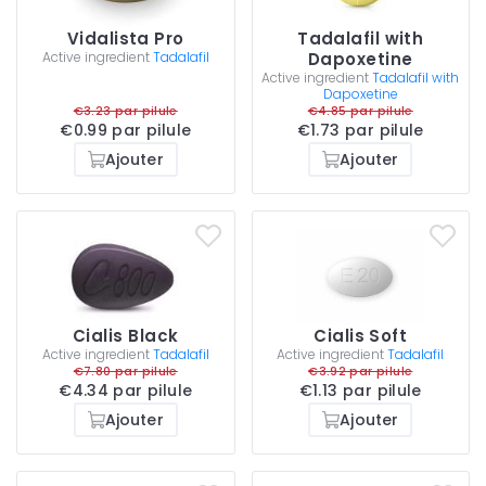
Vidalista Pro
Tadalafil with
Active ingredient
Tadalafil
Dapoxetine
Active ingredient
Tadalafil with
Dapoxetine
€3.23 par pilule
€4.85 par pilule
€0.99 par pilule
€1.73 par pilule
Ajouter
Ajouter
Cialis Black
Cialis Soft
Active ingredient
Tadalafil
Active ingredient
Tadalafil
€7.80 par pilule
€3.92 par pilule
€4.34 par pilule
€1.13 par pilule
Ajouter
Ajouter