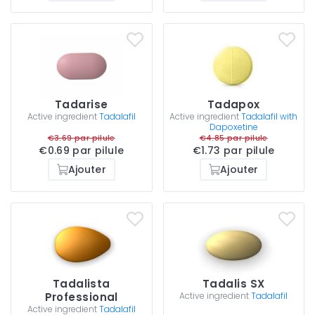
Tadarise
Tadapox
Active ingredient
Tadalafil
Active ingredient
Tadalafil with
Dapoxetine
€3.69 par pilule
€4.85 par pilule
€0.69 par pilule
€1.73 par pilule
Ajouter
Ajouter
Tadalista
Tadalis SX
Professional
Active ingredient
Tadalafil
Active ingredient
Tadalafil