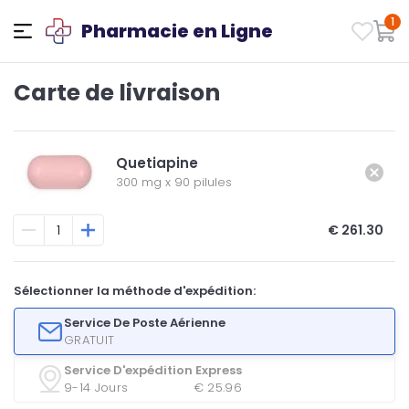
1
Pharmacie en Ligne
Carte de livraison
Quetiapine
300 mg
x
90 pilules
€ 261.30
Sélectionner la méthode d'expédition:
Service De Poste Aérienne
GRATUIT
Service D'expédition Express
9-14 Jours
€ 25.96