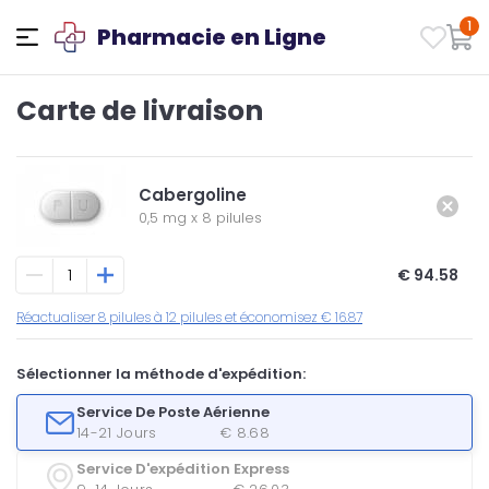
1
Pharmacie en Ligne
Carte de livraison
Cabergoline
0,5 mg
x
8 pilules
€ 94.58
Réactualiser 8 pilules à 12 pilules et économisez € 16.87
Sélectionner la méthode d'expédition:
Service De Poste Aérienne
14-21 Jours
€ 8.68
Service D'expédition Express