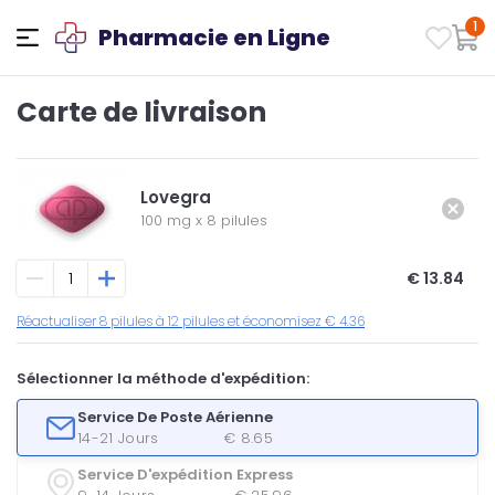
1
Pharmacie en Ligne
Carte de livraison
Lovegra
100 mg
x
8 pilules
€ 13.84
Réactualiser 8 pilules à 12 pilules et économisez € 4.36
Sélectionner la méthode d'expédition:
Service De Poste Aérienne
14-21 Jours
€ 8.65
Service D'expédition Express