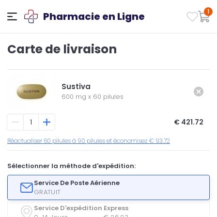
1
Pharmacie en Ligne
Carte de livraison
Sustiva
600 mg
x
60 pilules
€ 421.72
Réactualiser 60 pilules à 90 pilules et économisez € 93.72
Sélectionner la méthode d'expédition:
Service De Poste Aérienne
GRATUIT
Service D'expédition Express