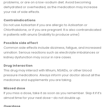
problems, or are on a low-sodium diet. Avoid becoming
dehydrated or overheated, as the medication may increase
your risk of side effects.
Contraindications
Do not use Azilsartan if you are allergic to Azilsartan or
Chlorthalidone, or if you are pregnant. It is also contraindicated
in patients with anuria (inability to produce urine).
Possible side effect
Common side effects include dizziness, fatigue, and increased
urination. Serious reactions such as electrolyte imbalances or
kidney dysfunction may occur in rare cases.
Drug interaction
This drug may interact with lithium, NSAIDs, or other blood
pressure medications. Always inform your doctor about all the
medicines and supplements you are taking.
Missed dose
If you miss a dose, take it as soon as you remember. Skip it if it’s
almost time for your next dose—do not double up.
Overdose