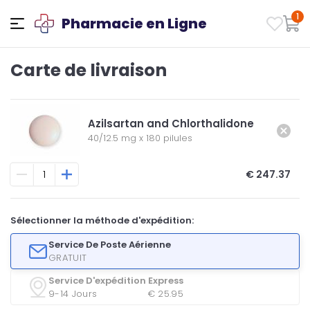
1
Pharmacie en Ligne
Carte de livraison
Azilsartan and Chlorthalidone
40/12.5 mg
x
180 pilules
€ 247.37
Sélectionner la méthode d'expédition:
Service De Poste Aérienne
GRATUIT
Service D'expédition Express
9-14 Jours
€ 25.95