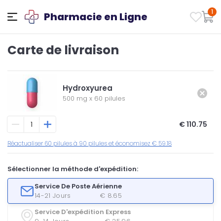
1
Pharmacie en Ligne
Carte de livraison
Hydroxyurea
500 mg
x
60 pilules
€ 110.75
Réactualiser 60 pilules à 90 pilules et économisez € 59.18
Sélectionner la méthode d'expédition:
Service De Poste Aérienne
14-21 Jours
€ 8.65
Service D'expédition Express