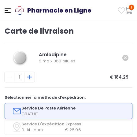
1
Pharmacie en Ligne
Carte de livraison
Amlodipine
5 mg
x
360 pilules
€ 184.29
Sélectionner la méthode d'expédition:
Service De Poste Aérienne
GRATUIT
Service D'expédition Express
9-14 Jours
€ 25.96