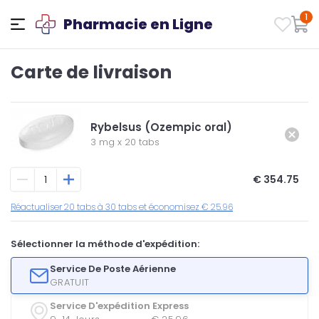
1
Pharmacie en Ligne
Carte de livraison
Rybelsus (Ozempic oral)
3 mg
x
20 tabs
€ 354.75
Réactualiser 20 tabs à 30 tabs et économisez € 25.96
Sélectionner la méthode d'expédition:
Service De Poste Aérienne
GRATUIT
Service D'expédition Express