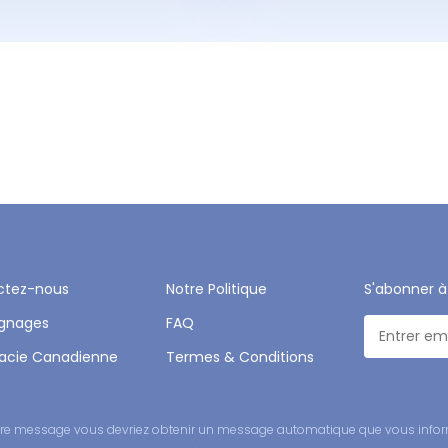
ctez-nous
Notre Politique
S'abonner à
gnages
FAQ
acie Canadienne
Termes & Conditions
 votre message vous devriez obtenir un message automatique que vous infor