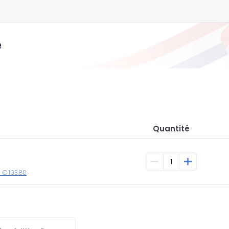
e
Quantité
 € 103.80