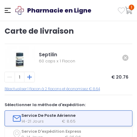
1
Pharmacie en Ligne
Carte de livraison
Septilin
60 caps
x
1 Flacon
€ 20.76
Réactualiser 1 flacon à 2 flacons et économisez € 8.64
Sélectionner la méthode d'expédition:
Service De Poste Aérienne
14-21 Jours
€ 8.65
Service D'expédition Express