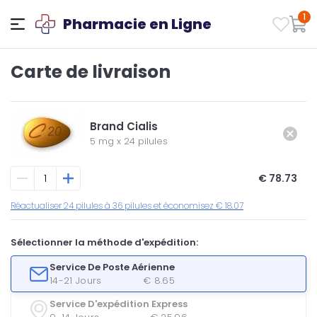
1
Pharmacie en Ligne
Carte de livraison
Brand Cialis
5 mg
x
24 pilules
€ 78.73
Réactualiser 24 pilules à 36 pilules et économisez € 18.07
Sélectionner la méthode d'expédition:
Service De Poste Aérienne
14-21 Jours
€ 8.65
Service D'expédition Express