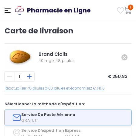
1
Pharmacie en Ligne
Carte de livraison
Brand Cialis
40 mg
x
48 pilules
€ 250.83
Réactualiser 48 pilules à 60 pilules et économisez € 141.16
Sélectionner la méthode d'expédition:
Service De Poste Aérienne
GRATUIT
Service D'expédition Express