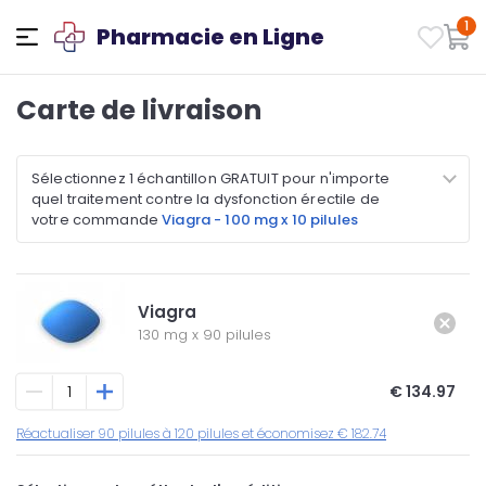
1
Pharmacie en Ligne
Carte de livraison
Sélectionnez 1 échantillon GRATUIT pour n'importe
quel traitement contre la dysfonction érectile de
votre commande
Viagra - 100 mg x 10 pilules
Viagra
130 mg
x
90 pilules
€ 134.97
Réactualiser 90 pilules à 120 pilules et économisez € 182.74