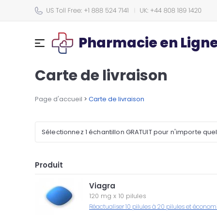
Pharmacie en Lign
Carte de livraison
Page d'accueil
>
Carte de livraison
Sélectionnez 1 échantillon GRATUIT pour n'importe que
Produit
Viagra
120 mg
x
10 pilules
Réactualiser 10 pilules à 20 pilules et économ