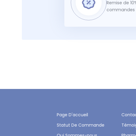
Remise de 10%
commandes f
Page D'accueil
Conta
Statut De Commande
Témoi
Qui Sommes-nous
Pharm