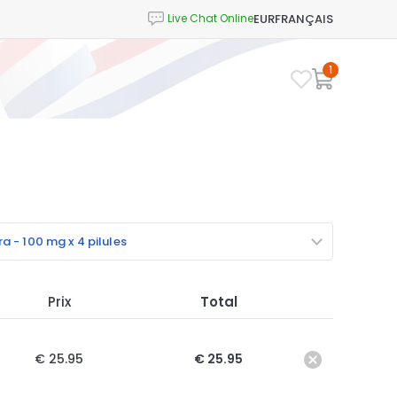
EUR
FRANÇAIS
1
a - 100 mg x 4 pilules
Prix
Total
€ 25.95
€ 25.95