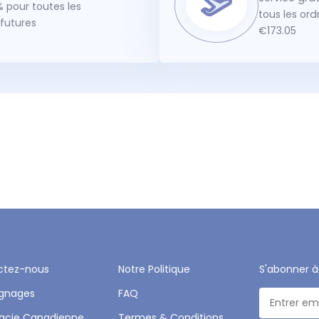
 pour toutes les
tous les or
utures
€173.05
ctez-nous
Notre Politique
S'abonner à
gnages
FAQ
acie Canadienne
Termes & Conditions