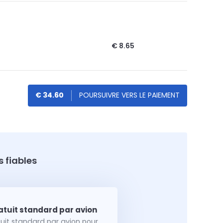
€ 8.65
€ 34.60
 fiables
tuit standard par avion pour