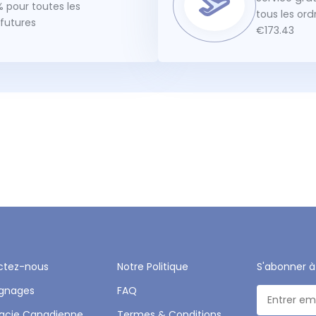
 pour toutes les
tous les or
utures
€173.43
ctez-nous
Notre Politique
S'abonner à
gnages
FAQ
acie Canadienne
Termes & Conditions