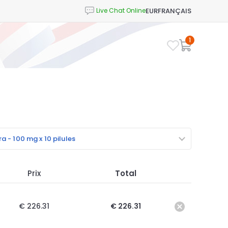
EUR
FRANÇAIS
1
a - 100 mg x 10 pilules
Prix
Total
€ 226.31
€ 226.31