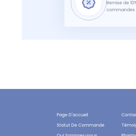
Remise de 10%
commandes f
Page D'accueil
Conta
Statut De Commande
Témoi
Qui Sommes-nous
Pharm