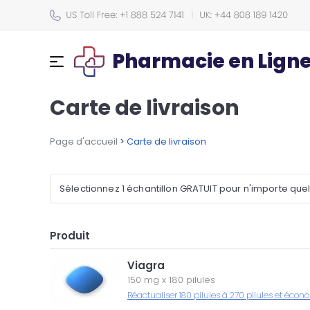
Pharmacie en Lign
Carte de livraison
Page d'accueil
>
Carte de livraison
Sélectionnez 1 échantillon GRATUIT pour n'importe que
Produit
Viagra
150 mg
x
180 pilules
Réactualiser 180 pilules à 270 pilules et écon