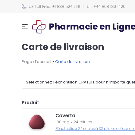
Pharmacie en Lign
Carte de livraison
Page d'accueil
>
Carte de livraison
Sélectionnez 1 échantillon GRATUIT pour n'importe que
Produit
Caverta
100 mg
x
24 pilules
Réactualiser 24 pilules à 32 pilules et écono