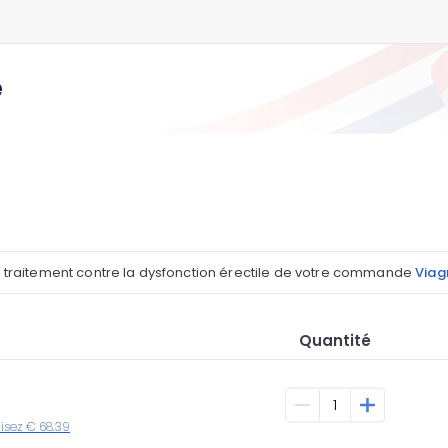
e
l traitement contre la dysfonction érectile de votre commande
Viagr
Quantité
misez € 68.39