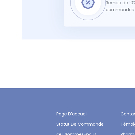
Remise de 10%
commandes f
Page D'accueil
Conta
Statut De Commande
Témoi
Qui Sommes-nous
Pharm