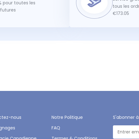
 pour toutes les
tous les or
utures
€173.05
ctez-nous
Notre Politique
S'abonner à
gnages
FAQ
acie Canadienne
Termes & Conditions