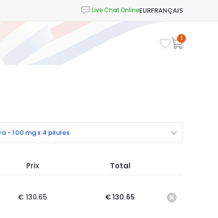
EUR
FRANÇAIS
1
a - 100 mg x 4 pilules
Prix
Total
€ 130.65
€ 130.65