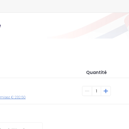
e
Quantité
nomisez € 232.50