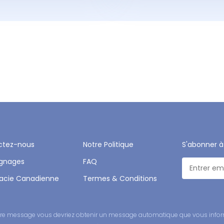
ctez-nous
Notre Politique
S'abonner à
gnages
FAQ
acie Canadienne
Termes & Conditions
 votre message vous devriez obtenir un message automatique que vous infor