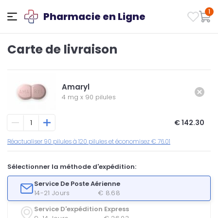
1
Pharmacie en Ligne
Carte de livraison
Amaryl
4 mg
x
90 pilules
€ 142.30
Réactualiser 90 pilules à 120 pilules et économisez € 76.01
Sélectionner la méthode d'expédition:
Service De Poste Aérienne
14-21 Jours
€ 8.68
Service D'expédition Express