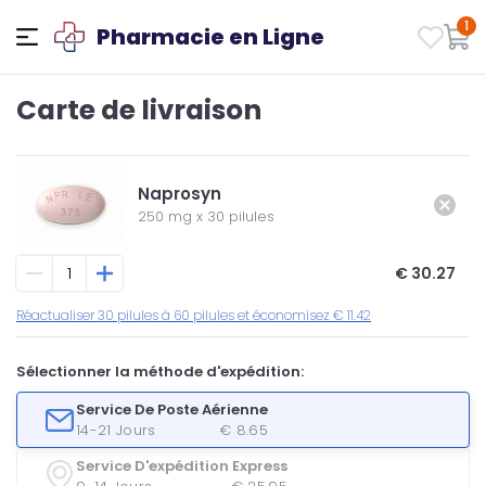
1
Pharmacie en Ligne
Carte de livraison
Naprosyn
250 mg
x
30 pilules
€ 30.27
Réactualiser 30 pilules à 60 pilules et économisez € 11.42
Sélectionner la méthode d'expédition:
Service De Poste Aérienne
14-21 Jours
€ 8.65
Service D'expédition Express