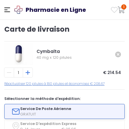
1
Pharmacie en Ligne
Carte de livraison
Cymbalta
40 mg
x
120 pilules
€ 214.54
Réactualiser 120 pilules à 180 pilules et économisez € 208.67
Sélectionner la méthode d'expédition:
Service De Poste Aérienne
GRATUIT
Service D'expédition Express