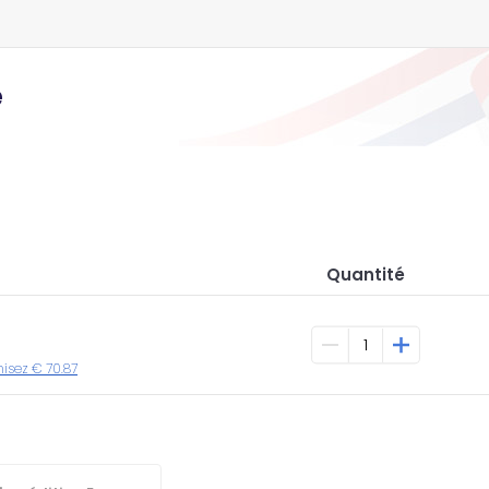
e
Quantité
misez € 70.87