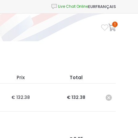
EUR
FRANÇAIS
1
Prix
Total
€ 132.38
€ 132.38