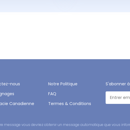
ctez-nous
Notre Politique
S'abonner à
gnages
FAQ
acie Canadienne
Termes & Conditions
 votre message vous devriez obtenir un message automatique que vous infor