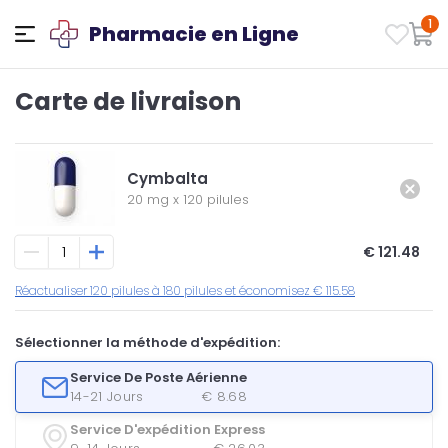
1
Pharmacie en Ligne
Carte de livraison
Cymbalta
20 mg
x
120 pilules
€ 121.48
Réactualiser 120 pilules à 180 pilules et économisez € 115.58
Sélectionner la méthode d'expédition:
Service De Poste Aérienne
14-21 Jours
€ 8.68
Service D'expédition Express