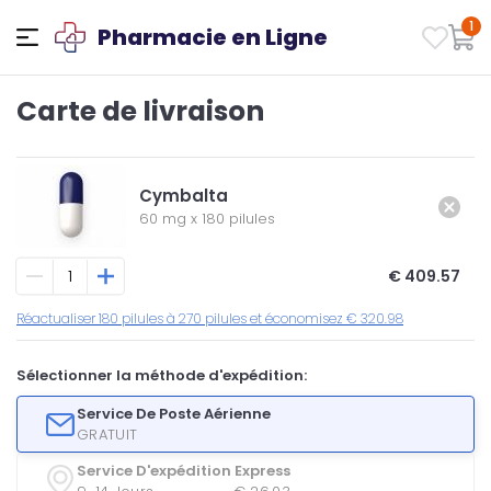
1
Pharmacie en Ligne
Carte de livraison
Cymbalta
60 mg
x
180 pilules
€ 409.57
Réactualiser 180 pilules à 270 pilules et économisez € 320.98
Sélectionner la méthode d'expédition:
Service De Poste Aérienne
GRATUIT
Service D'expédition Express