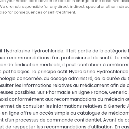
th your health care adviser or doctor in charge of the case. We disclai
We are not responsible for any direct, indirect, special or other indir
 also for consequences of self-treatment.
dralazine Hydrochloride. Il fait partie de la catégorie Pre
aux recommandations d'un professionnel de santé. Le médi
tion de l'indication médicale, il peut contribuer à améli
es pathologies. Le principe actif Hydralazine Hydrochlorid
ologie concernée, du dosage administré, de la durée du t
nsulter les informations relatives au médicament afin de 
teuses possibles. Sur Pharmacie En Ligne France, Generic
 choisi conformément aux recommandations du médecin 
ermet de consulter les informations relatives à Generic A
e en ligne offre un accès simple au catalogue de médica
ant d'un processus de commande confidentiel. Avant de c
 et de respecter les recommandations d'utilisation. En c