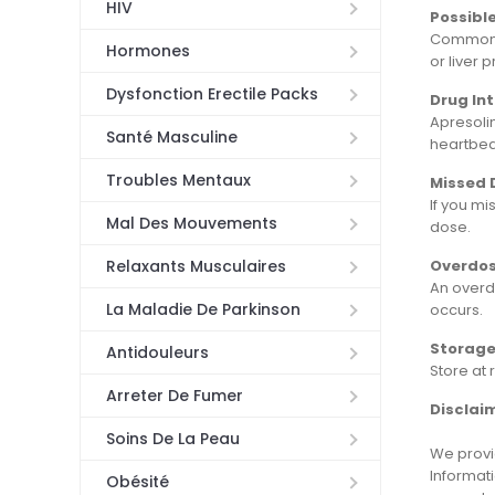
HIV
Possible
Common s
Hormones
or liver 
Dysfonction Erectile Packs
Drug In
Apresolin
Santé Masculine
heartbeat
Troubles Mentaux
Missed 
If you mi
Mal Des Mouvements
dose.
Overdo
Relaxants Musculaires
An overd
La Maladie De Parkinson
occurs.
Storag
Antidouleurs
Store at
Arreter De Fumer
Disclai
Soins De La Peau
We provid
Informati
Obésité