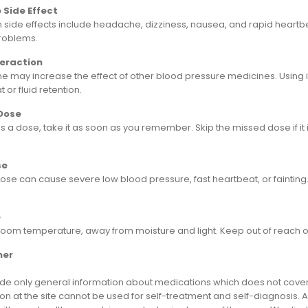
 Side Effect
ide effects include headache, dizziness, nausea, and rapid heartbeat
problems.
teraction
e may increase the effect of other blood pressure medicines. Using i
 or fluid retention.
Dose
ss a dose, take it as soon as you remember. Skip the missed dose if it
se
ose can cause severe low blood pressure, fast heartbeat, or fainting
e
 room temperature, away from moisture and light. Keep out of reach of
mer
e only general information about medications which does not cover al
on at the site cannot be used for self-treatment and self-diagnosis. An