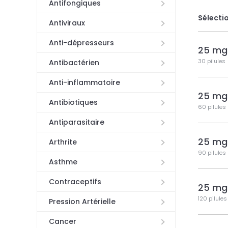
Antifongiques
Sélectio
Antiviraux
Anti-dépresseurs
25 mg
30 pilules
Antibactérien
Anti-inflammatoire
25 mg
Antibiotiques
60 pilules
Antiparasitaire
25 mg
Arthrite
90 pilules
Asthme
Contraceptifs
25 mg
120 pilules
Pression Artérielle
Cancer