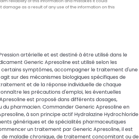
m reliability of this information and mistakes it could
ect damage as a result of any use of the information on this
ssion artérielle et est destiné à être utilisé dans le
cament Generic Apresoline est utilisé selon les
orer certains symptômes, accompagner le traitement d'une
e agit sur des mécanismes biologiques spécifiques de
raitement et de la réponse individuelle de chaque
connaître les précautions d'emploi, les éventuelles
 Apresoline est proposé dans différents dosages,
ou du pharmacien. Commander Generic Apresoline en
presoline, à son principe actif Hydralazine Hydrochloride
ments génériques et de spécialités pharmaceutiques
ommencer un traitement par Generic Apresoline, il est
as de maladie chronique, de traitement concomitant ou de