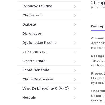
25 mg
Cardiovasculaire
180 pilules
Cholestérol
Diabète
Descrip
Diurétiques
Common
Dysfonction Erectile
Apresolin
medicine
Soins Des Yeux
Dosage 
Take Apre
Gastro Santé
doctor’s 
Santé Générale
Precaut
Monitor b
Chute De Cheveux
hydralaz
Virus De L'hépatite C (VHC)
Contrai
Do not us
Herbals
certain 