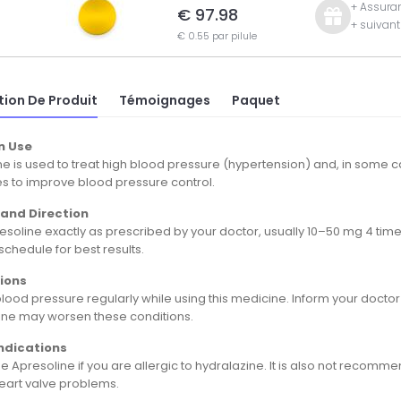
+ Assuran
€ 97.98
+ suivan
€ 0.55 par pilule
tion De Produit
Témoignages
Paquet
 Use
e is used to treat high blood pressure (hypertension) and, in some ca
s to improve blood pressure control.
and Direction
soline exactly as prescribed by your doctor, usually 10–50 mg 4 times
schedule for best results.
ions
lood pressure regularly while using this medicine. Inform your doctor
ine may worsen these conditions.
ndications
e Apresoline if you are allergic to hydralazine. It is also not recom
heart valve problems.