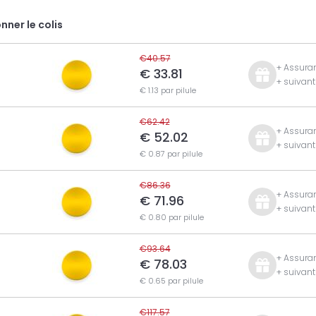
nner le colis
€40.57
+ Assuran
€ 33.81
+ suivan
€ 1.13 par pilule
€62.42
+ Assuran
€ 52.02
+ suivan
€ 0.87 par pilule
€86.36
+ Assuran
€ 71.96
+ suivan
€ 0.80 par pilule
€93.64
+ Assuran
€ 78.03
+ suivan
€ 0.65 par pilule
€117.57