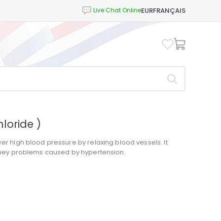
EUR
FRANÇAIS
loride )
er high blood pressure by relaxing blood vessels. It
kidney problems caused by hypertension.