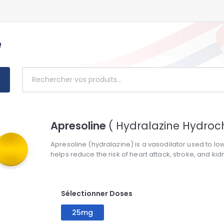
e
Apresoline
( Hydralazine Hydroch
Apresoline (hydralazine) is a vasodilator used to low
helps reduce the risk of heart attack, stroke, and 
Sélectionner Doses
25mg