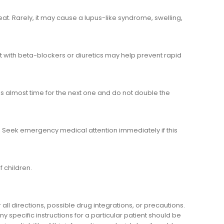
. Rarely, it may cause a lupus-like syndrome, swelling,
t with beta-blockers or diuretics may help prevent rapid
 is almost time for the next one and do not double the
. Seek emergency medical attention immediately if this
 children.
l directions, possible drug integrations, or precautions.
y specific instructions for a particular patient should be