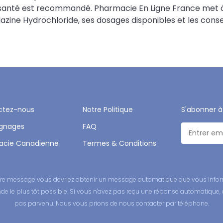
e santé est recommandé. Pharmacie En Ligne France met à
azine Hydrochloride, ses dosages disponibles et les conseils
ctez-nous
Notre Politique
S'abonner à
gnages
FAQ
acie Canadienne
Termes & Conditions
 votre message vous devriez obtenir un message automatique que vous infor
 le plus tôt possible. Si vous n'avez pas reçu une réponse automatique, 
pas parvenu. Nous vous prions de nous contacter par téléphone.