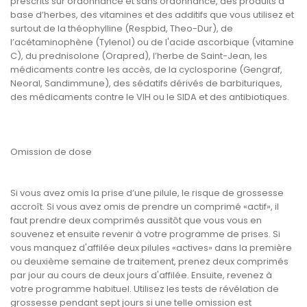
prescrits sur ordonnance et sans ordonnance, des produits à
base d’herbes, des vitamines et des additifs que vous utilisez et
surtout de la théophylline (Respbid, Theo-Dur), de
l’acétaminophène (Tylenol) ou de l'acide ascorbique (vitamine
C), du prednisolone (Orapred), l’herbe de Saint-Jean, les
médicaments contre les accès, de la cyclosporine (Gengraf,
Neoral, Sandimmune), des sédatifs dérivés de barbituriques,
des médicaments contre le VIH ou le SIDA et des antibiotiques.
Omission de dose
Si vous avez omis la prise d’une pilule, le risque de grossesse
accroît. Si vous avez omis de prendre un comprimé «actif», il
faut prendre deux comprimés aussitôt que vous vous en
souvenez et ensuite revenir à votre programme de prises. Si
vous manquez d'affilée deux pilules «actives» dans la première
ou deuxième semaine de traitement, prenez deux comprimés
par jour au cours de deux jours d'affilée. Ensuite, revenez à
votre programme habituel. Utilisez les tests de révélation de
grossesse pendant sept jours si une telle omission est