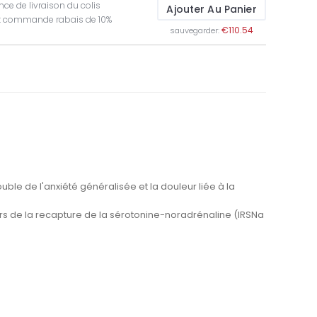
ce de livraison du colis
Ajouter Au Panier
t commande rabais de 10%
€110.54
sauvegarder:
ouble de l'anxiété généralisée et la douleur liée à la
rs de la recapture de la sérotonine-noradrénaline (IRSNa