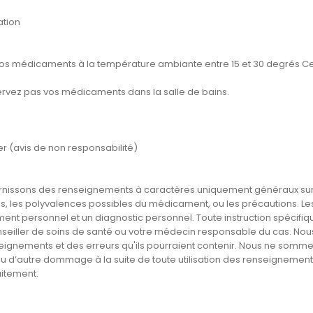
tion
os médicaments à la température ambiante entre 15 et 30 degrés Cels
rvez pas vos médicaments dans la salle de bains.
er (avis de non responsabilité)
rnissons des renseignements à caractères uniquement généraux sur 
, les polyvalences possibles du médicament, ou les précautions. Les 
ment personnel et un diagnostic personnel. Toute instruction spécifiq
nseiller de soins de santé ou votre médecin responsable du cas. Nou
eignements et des erreurs qu'ils pourraient contenir. Nous ne somm
ou d’autre dommage à la suite de toute utilisation des renseignemen
aitement.