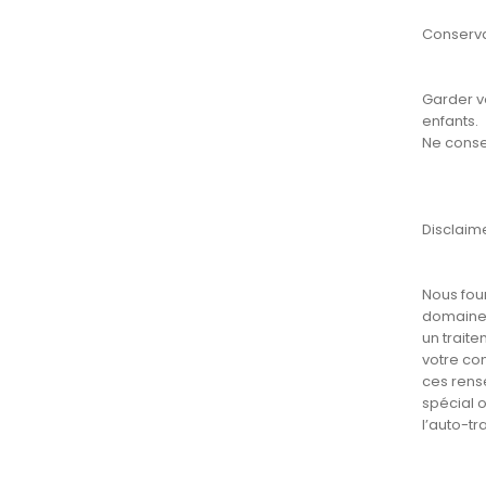
Conserva
Garder v
enfants.
Ne conse
Disclaim
Nous fou
domaines
un traite
votre co
ces rens
spécial 
l’auto-tr