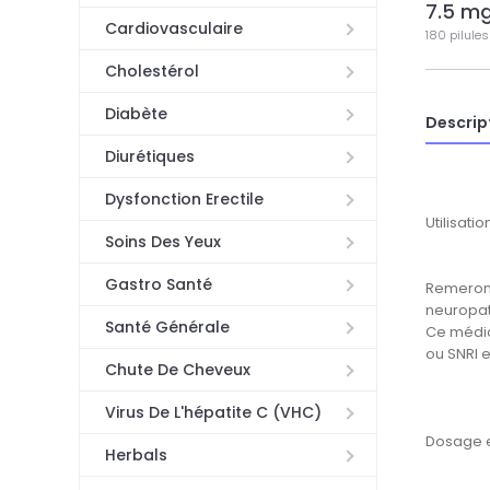
7.5 m
Cardiovasculaire
180 pilules
Cholestérol
Diabète
Descrip
Diurétiques
Dysfonction Erectile
Utilisat
Soins Des Yeux
Gastro Santé
Remeron (
neuropat
Santé Générale
Ce médic
ou SNRI e
Chute De Cheveux
Virus De L'hépatite C (VHC)
Dosage e
Herbals