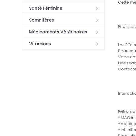
Cette méd
Santé Féminine
Somnifères
Effets s
Médicaments Vétérinaires
Vitamines
Les Effet
Beaucoup
Votre doc
Une réac
Contacte
Interact
Évitez de
* MAO inh
* médica
* inhibit
Paroxetin