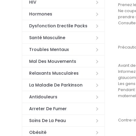
HIV
Prenez l
Ne coupe
Hormones
prendre s
Consulte
Dysfonction Erectile Packs
Santé Masculine
Précauti
Troubles Mentaux
Mal Des Mouvements
Avant de 
Informez
Relaxants Musculaires
glaucome
Les gens
La Maladie De Parkinson
Pendant 
maternel 
Antidouleurs
Arreter De Fumer
Contre-i
Soins De La Peau
Obésité