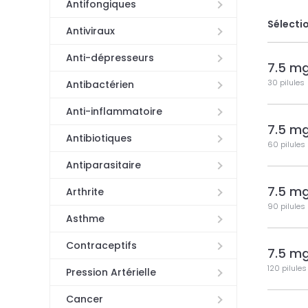
Antifongiques
Sélectio
Antiviraux
Anti-dépresseurs
7.5 m
30 pilules
Antibactérien
Anti-inflammatoire
7.5 m
Antibiotiques
60 pilules
Antiparasitaire
7.5 m
Arthrite
90 pilules
Asthme
Contraceptifs
7.5 m
120 pilules
Pression Artérielle
Cancer