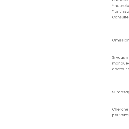
* neurole
* antihis
Consulte
Omissio
Si vous 
manquée 
docteur 
Surdosa
Cherchez
peuvent i