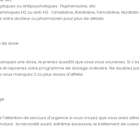
ptiques ou antipsychotiques : Fluphenazine, etc.
taminiques H2 ou anti-H2 : Cimetidine, Ranitidine, Famotidine, Nizatidine
z votre docteur ou pharmacien pour plus de détails.
n de dose
manquez une dose, le prenez aussitôt que vous vous souvenez. Si c'es
et reprenez votre programme de dosage ordinaire. Ne doublez pas 
si vous manquez 2 ou plus doses d'affilée.
ge
 l'attention de secours d'urgence si vous croyez que vous avez util
nclure : la nervosité suant, extrême excessive, le battement de coeur r