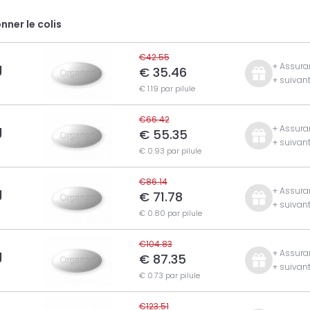
nner le colis
€42.55
g
+ Assuran
€ 35.46
+ suivan
€ 1.19 par pilule
€66.42
g
+ Assuran
€ 55.35
+ suivan
€ 0.93 par pilule
€86.14
g
+ Assuran
€ 71.78
+ suivan
€ 0.80 par pilule
€104.83
g
+ Assuran
€ 87.35
+ suivan
€ 0.73 par pilule
€123.51