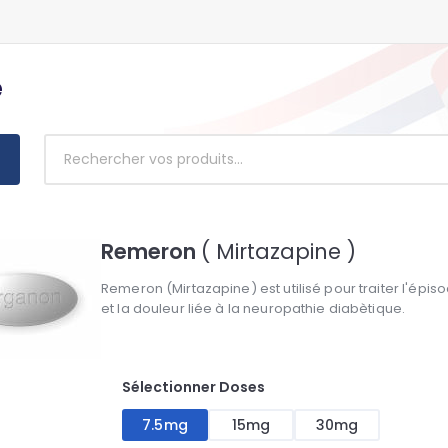
e
Remeron
( Mirtazapine )
Remeron (Mirtazapine) est utilisé pour traiter l'épis
et la douleur liée à la neuropathie diabètique.
Sélectionner Doses
7.5mg
15mg
30mg