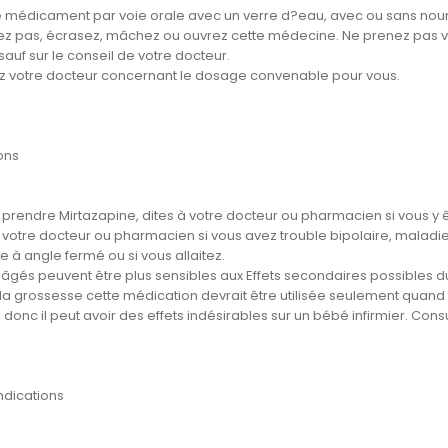
e médicament par voie orale avec un verre d?eau, avec ou sans nourrit
z pas, écrasez, mâchez ou ouvrez cette médecine. Ne prenez pas vo
auf sur le conseil de votre docteur.
z votre docteur concernant le dosage convenable pour vous.
ons
prendre Mirtazapine, dites à votre docteur ou pharmacien si vous y êt
 votre docteur ou pharmacien si vous avez trouble bipolaire, maladie 
 à angle fermé ou si vous allaitez.
 âgés peuvent être plus sensibles aux Effets secondaires possibles
la grossesse cette médication devrait être utilisée seulement quand
donc il peut avoir des effets indésirables sur un bébé infirmier. Consu
ndications