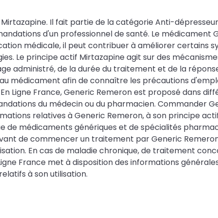
tazapine. Il fait partie de la catégorie Anti-dépresseurs 
andations d'un professionnel de santé. Le médicament Ge
ndication médicale, il peut contribuer à améliorer certai
gies. Le principe actif Mirtazapine agit sur des mécanisme
dministré, de la durée du traitement et de la réponse ind
u médicament afin de connaître les précautions d'emploi,
 En Ligne France, Generic Remeron est proposé dans dif
andations du médecin ou du pharmacien. Commander Gene
ations relatives à Generic Remeron, à son principe actif 
ue de médicaments génériques et de spécialités pharmac
ant de commencer un traitement par Generic Remeron, il 
ation. En cas de maladie chronique, de traitement conco
ne France met à disposition des informations générales 
latifs à son utilisation.