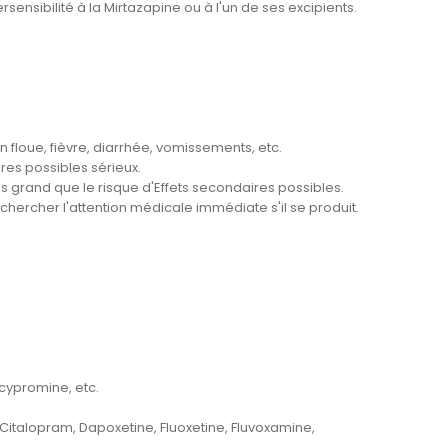
rsensibilité à la Mirtazapine ou à l'un de ses excipients.
on floue, fièvre, diarrhée, vomissements, etc.
res possibles sérieux.
s grand que le risque d'Effets secondaires possibles.
hercher l'attention médicale immédiate s'il se produit.
lcypromine, etc.
 : Citalopram, Dapoxetine, Fluoxetine, Fluvoxamine,