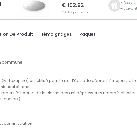
g
+ Assuran
€ 102.92
+ suivan
€ 0.57 par pilule
tion De Produit
Témoignages
Paquet
ion commune
Mirtazapine) est utilisé pour traiter l'épisode dépressif majeur, le tr
hie diabètique.
ament fait partie de la classe des antidépresseurs nommé inhibiteu
n anglais).
t administration