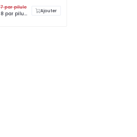
7 par pilule
Ajouter
€0.38 par pilule