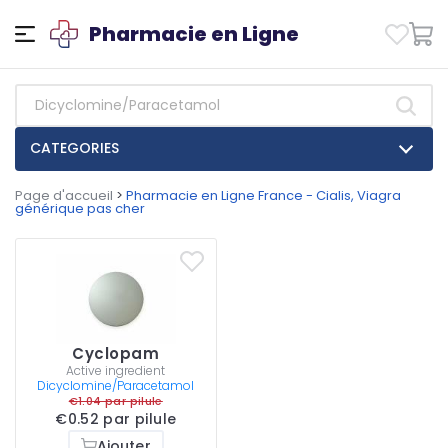
Pharmacie en Ligne
CATEGORIES
Page d'accueil
>
Pharmacie en Ligne France - Cialis, Viagra
générique pas cher
Cyclopam
Active ingredient
Dicyclomine/Paracetamol
€1.04 par pilule
€0.52 par pilule
Ajouter