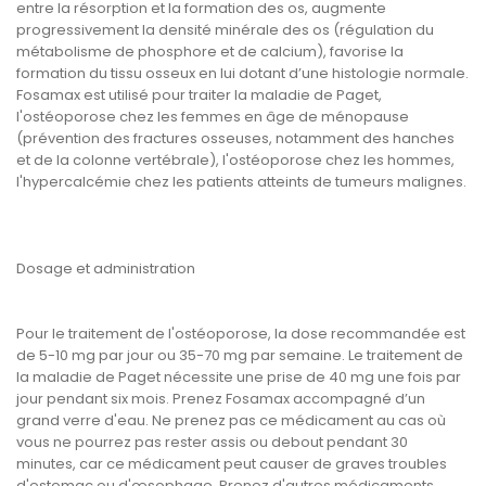
entre la résorption et la formation des os, augmente
progressivement la densité minérale des os (régulation du
métabolisme de phosphore et de calcium), favorise la
formation du tissu osseux en lui dotant d’une histologie normale.
Fosamax est utilisé pour traiter la maladie de Paget,
l'ostéoporose chez les femmes en âge de ménopause
(prévention des fractures osseuses, notamment des hanches
et de la colonne vertébrale), l'ostéoporose chez les hommes,
l'hypercalcémie chez les patients atteints de tumeurs malignes.
Dosage et administration
Pour le traitement de l'ostéoporose, la dose recommandée est
de 5-10 mg par jour ou 35-70 mg par semaine. Le traitement de
la maladie de Paget nécessite une prise de 40 mg une fois par
jour pendant six mois. Prenez Fosamax accompagné d’un
grand verre d'eau. Ne prenez pas ce médicament au cas où
vous ne pourrez pas rester assis ou debout pendant 30
minutes, car ce médicament peut causer de graves troubles
d'estomac ou d'œsophage. Prenez d'autres médicaments,