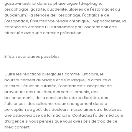
gastro-intestinal dans sa phase aiguë (dysphagie,
œsophagite, gastrite, duodénite, ulcères de l'estomac et du
duodénum), la sténose de l'œsophage, l'achalasie de
l'œsophage, l'insuffisance rénale chronique, l’hypocalcémie, la
carence en vitamine D, le traitement par Fosamax doit être
effectuée avec une certaine précaution.
Effets secondaires possibles
Outre les réactions allergiques comme l'urticaire, le
boursouflement du visage et de la langue, la difficulté à
respirer, l’éruption cutanée, Fosamax est susceptible de
provoquer des nausées, des vomissements, des
ballonnements, de la constipation, de la diarrhée, des
flatulences, des selles noires, un changement dans la
perception du goût, des douleurs musculaires ou articulaires,
une ostéonécrose de la mâchoire. Contactez l'aide médicale
d’urgence si vous pensez que vous avez pris de trop de ce
médicament.