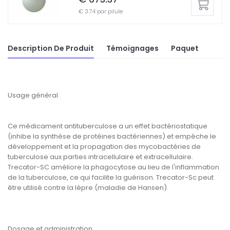
€ 3.74 par pilule
Description De Produit
Témoignages
Paquet
Usage général
Ce médicament antituberculose a un effet bactériostatique
(inhibe la synthèse de protéines bactériennes) et empêche le
développement et la propagation des mycobactéries de
tuberculose aux parties intracellulaire et extracellulaire.
Trecator-SC améliore la phagocytose au lieu de l'inflammation
de la tuberculose, ce qui facilite la guérison. Trecator-Sc peut
être utilisé contre la lèpre (maladie de Hansen).
Dosage et administration