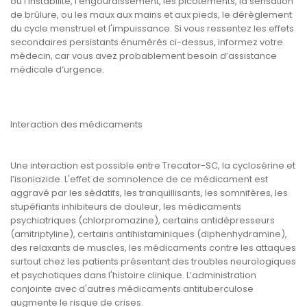
ou l’instabilité, l’engourdissement, les picotements, la sensation
de brûlure, ou les maux aux mains et aux pieds, le dérèglement
du cycle menstruel et l'impuissance. Si vous ressentez les effets
secondaires persistants énumérés ci-dessus, informez votre
médecin, car vous avez probablement besoin d’assistance
médicale d’urgence.
Interaction des médicaments
Une interaction est possible entre Trecator-SC, la cyclosérine et
l’isoniazide. L'effet de somnolence de ce médicament est
aggravé par les sédatifs, les tranquillisants, les somnifères, les
stupéfiants inhibiteurs de douleur, les médicaments
psychiatriques (chlorpromazine), certains antidépresseurs
(amitriptyline), certains antihistaminiques (diphenhydramine),
des relaxants de muscles, les médicaments contre les attaques
surtout chez les patients présentant des troubles neurologiques
et psychotiques dans l'histoire clinique. L’administration
conjointe avec d'autres médicaments antituberculose
augmente le risque de crises.