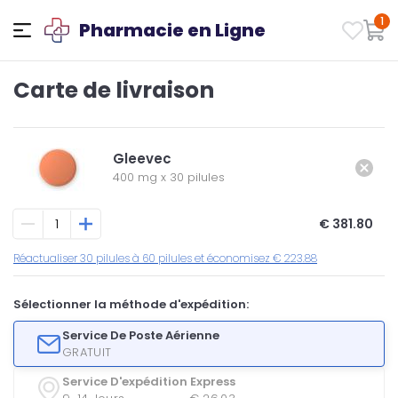
1
Pharmacie en Ligne
Carte de livraison
Gleevec
400 mg
x
30 pilules
€ 381.80
Réactualiser 30 pilules à 60 pilules et économisez € 223.88
Sélectionner la méthode d'expédition:
Service De Poste Aérienne
GRATUIT
Service D'expédition Express