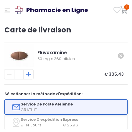
1
Pharmacie en Ligne
Carte de livraison
Fluvoxamine
50 mg
x
360 pilules
€ 305.43
Sélectionner la méthode d'expédition:
Service De Poste Aérienne
GRATUIT
Service D'expédition Express
9-14 Jours
€ 25.96