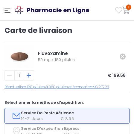
1
Pharmacie en Ligne
Carte de livraison
Fluvoxamine
50 mg
x
180 pilules
€ 169.58
Réactualiser 180 pilules à 360 pilules et économisez € 277.23
Sélectionner la méthode d'expédition:
Service De Poste Aérienne
14-21 Jours
€ 8.65
Service D'expédition Express