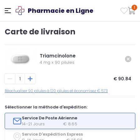
1
Pharmacie en Ligne
Carte de livraison
Triamcinolone
4 mg
x
90 pilules
€ 90.84
Réactualiser 90 pilules à 120 pilules et économisez € 57.11
Sélectionner la méthode d'expédition:
Service De Poste Aérienne
14-21 Jours
€ 8.65
Service D'expédition Express