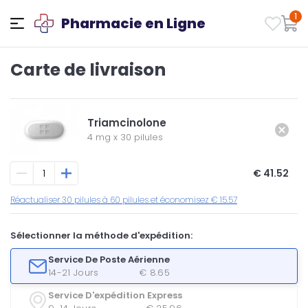
1
Pharmacie en Ligne
Carte de livraison
Triamcinolone
4 mg
x
30 pilules
€ 41.52
Réactualiser 30 pilules à 60 pilules et économisez € 15.57
Sélectionner la méthode d'expédition:
Service De Poste Aérienne
14-21 Jours
€ 8.65
Service D'expédition Express