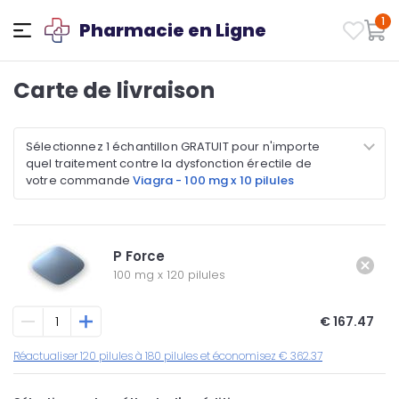
1
Pharmacie en Ligne
Carte de livraison
Sélectionnez 1 échantillon GRATUIT pour n'importe
quel traitement contre la dysfonction érectile de
votre commande
Viagra - 100 mg x 10 pilules
P Force
100 mg
x
120 pilules
€ 167.47
Réactualiser 120 pilules à 180 pilules et économisez € 362.37