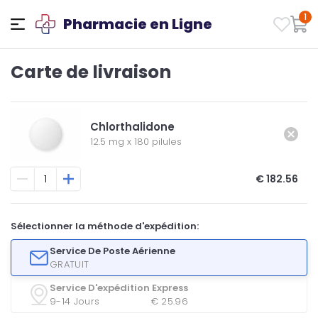
1
Pharmacie en Ligne
Carte de livraison
Chlorthalidone
12.5 mg
x
180 pilules
€ 182.56
Sélectionner la méthode d'expédition:
Service De Poste Aérienne
GRATUIT
Service D'expédition Express
9-14 Jours
€ 25.96