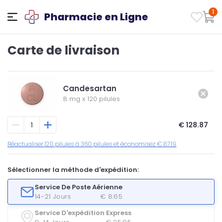
1
Pharmacie en Ligne
Carte de livraison
Candesartan
8 mg
x
120 pilules
€ 128.87
Réactualiser 120 pilules à 360 pilules et économisez € 87.19
Sélectionner la méthode d'expédition:
Service De Poste Aérienne
14-21 Jours
€ 8.65
Service D'expédition Express