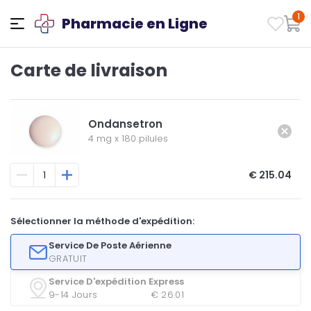
1
Pharmacie en Ligne
Carte de livraison
Ondansetron
4 mg
x
180 pilules
€ 215.04
Sélectionner la méthode d'expédition:
Service De Poste Aérienne
GRATUIT
Service D'expédition Express
9-14 Jours
€ 26.01