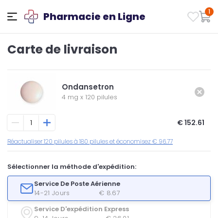
1
Pharmacie en Ligne
Carte de livraison
Ondansetron
4 mg
x
120 pilules
€ 152.61
Réactualiser 120 pilules à 180 pilules et économisez € 96.77
Sélectionner la méthode d'expédition:
Service De Poste Aérienne
14-21 Jours
€ 8.67
Service D'expédition Express