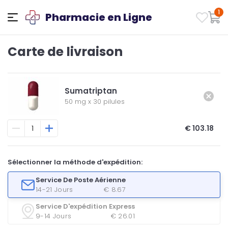
1
Pharmacie en Ligne
Carte de livraison
Sumatriptan
50 mg
x
30 pilules
€ 103.18
Sélectionner la méthode d'expédition:
Service De Poste Aérienne
14-21 Jours
€ 8.67
Service D'expédition Express
9-14 Jours
€ 26.01