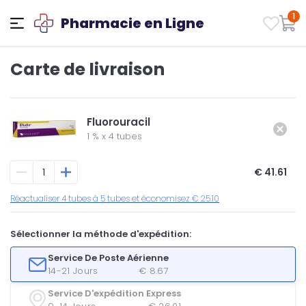
1
Pharmacie en Ligne
Carte de livraison
Fluorouracil
1 %
x
4 tubes
€ 41.61
Réactualiser 4 tubes à 5 tubes et économisez € 25.10
Sélectionner la méthode d'expédition:
Service De Poste Aérienne
14-21 Jours
€ 8.67
Service D'expédition Express