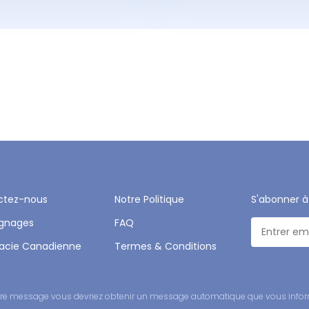
ctez-nous
Notre Politique
S'abonner à
gnages
FAQ
acie Canadienne
Termes & Conditions
 votre message vous devriez obtenir un message automatique que vous infor