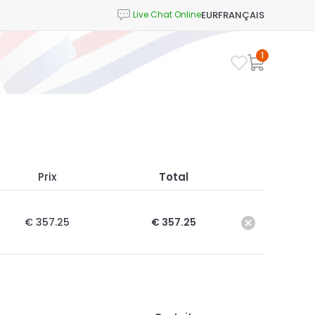
EUR
FRANÇAIS
1
Prix
Total
€ 357.25
€ 357.25