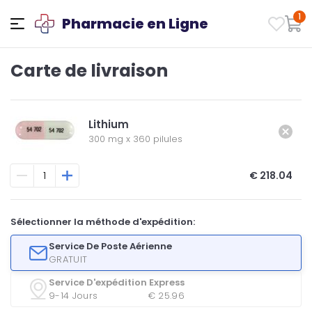
1
Pharmacie en Ligne
Carte de livraison
Lithium
300 mg
x
360 pilules
€ 218.04
Sélectionner la méthode d'expédition:
Service De Poste Aérienne
GRATUIT
Service D'expédition Express
9-14 Jours
€ 25.96