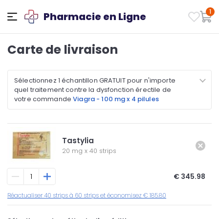
1
Pharmacie en Ligne
Carte de livraison
Sélectionnez 1 échantillon GRATUIT pour n'importe
quel traitement contre la dysfonction érectile de
votre commande
Viagra - 100 mg x 4 pilules
Tastylia
20 mg
x
40 strips
€ 345.98
Réactualiser 40 strips à 60 strips et économisez € 185.80